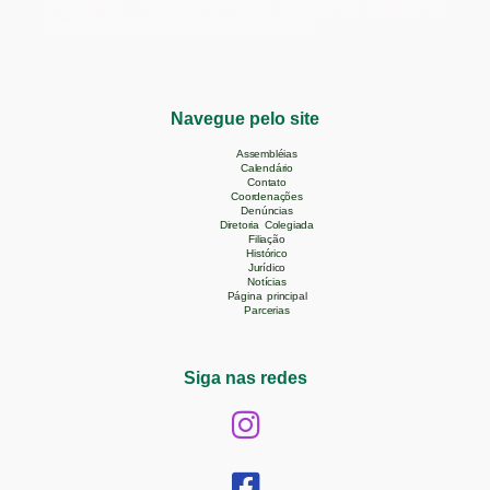
SINTUNIFESP - constituído em 1992, representa os interesses da
categoria dos técnicos-administrativos da Unifesp.
Navegue pelo site
Assembléias
Calendário
Contato
Coordenações
Denúncias
Diretoria Colegiada
Filiação
Histórico
Jurídico
Notícias
Página principal
Parcerias
Siga nas redes