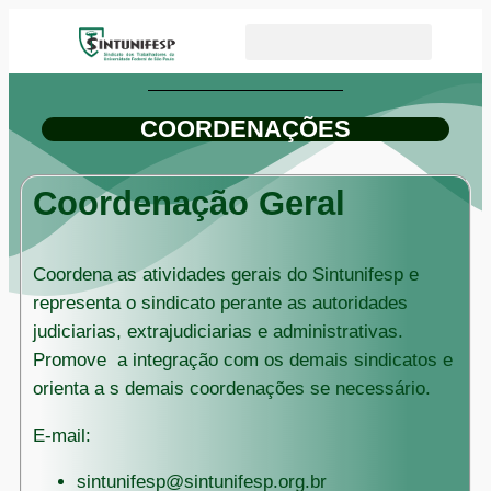
COORDENAÇÕES
Coordenação Geral
Coordena as atividades gerais do Sintunifesp e
representa o sindicato perante as autoridades
judiciarias, extrajudiciarias e administrativas.
Promove a integração com os demais sindicatos e
orienta a s demais coordenações se necessário.
E-mail:
sintunifesp@sintunifesp.org.br