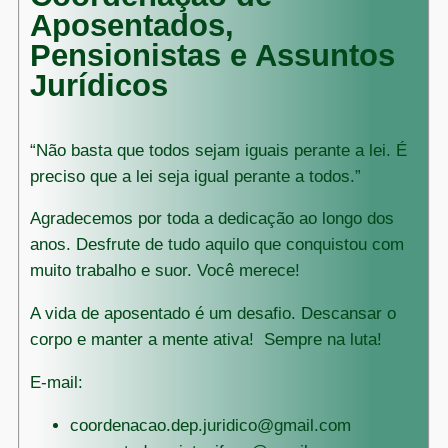
Aposentados,
Pensionistas e Assuntos
Jurídicos
“Não basta que todos sejam iguais perante a lei. É
preciso que a lei seja igual perante a todos.”
Agradecemos por toda a dedicação ao longo dos
anos. Desfrute de tudo aquilo que conquistou com
muito trabalho e suor. Você merece!
A vida de aposentado é um desafio. Descansar o
corpo e manter a mente ativa! Sempre na luta!
E-mail:
coordenacao.dep.juridico@gmail.com